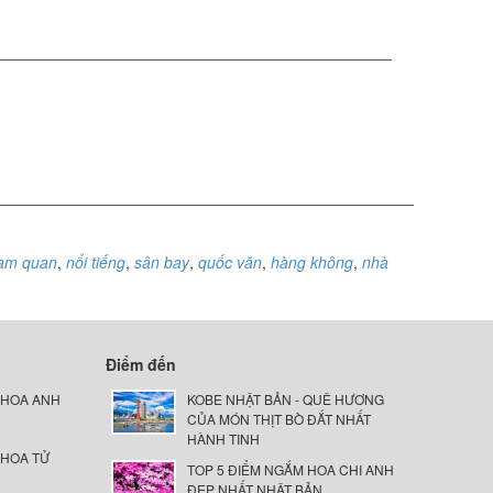
am quan
,
nổi tiếng
,
sân bay
,
quốc văn
,
hàng không
,
nhà
Điểm đến
 HOA ANH
KOBE NHẬT BẢN - QUÊ HƯƠNG
CỦA MÓN THỊT BÒ ĐẮT NHẤT
HÀNH TINH
 HOA TỬ
TOP 5 ĐIỂM NGẮM HOA CHI ANH
ĐẸP NHẤT NHẬT BẢN