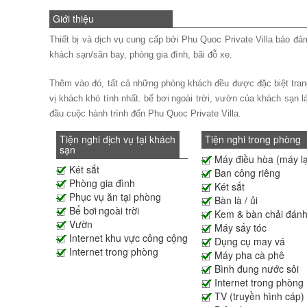
Giới thiệu
Thiết bị và dịch vụ cung cấp bởi Phu Quoc Private Villa bảo đảm
khách sạn/sân bay, phòng gia đình, bãi đỗ xe.
Thêm vào đó, tất cả những phòng khách đều được đặc biệt trang
vị khách khó tính nhất. bể bơi ngoài trời, vườn của khách sạn l
đầu cuộc hành trình đến Phu Quoc Private Villa.
Tiện nghi dịch vụ tại khách
Tiện nghi trong phòng
sạn
Máy điều hòa (máy l
Két sắt
Ban công riêng
Phòng gia đình
Két sắt
Phục vụ ăn tại phòng
Bàn là / ủi
Bể bơi ngoài trời
Kem & bàn chải đánh
Vườn
Máy sấy tóc
Internet khu vực công cộng
Dụng cụ may vá
Internet trong phòng
Máy pha cà phê
Bình đung nước sôi
Internet trong phòng
TV (truyền hình cáp)