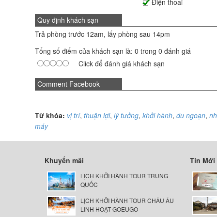
Điện thoai
Quy định khách sạn
Trả phòng trước 12am, lấy phòng sau 14pm
Tổng số điểm của khách sạn là: 0 trong 0 đánh giá
Click để đánh giá khách sạn
Comment Facebook
Từ khóa:
vị trí
,
thuận lợi
,
lý tưởng
,
khởi hành
,
du ngoạn
,
nh
máy
Khuyến mãi
Tin Mới
LỊCH KHỞI HÀNH TOUR TRUNG
QUỐC
LỊCH KHỞI HÀNH TOUR CHÂU ÂU
LINH HOẠT GOEUGO