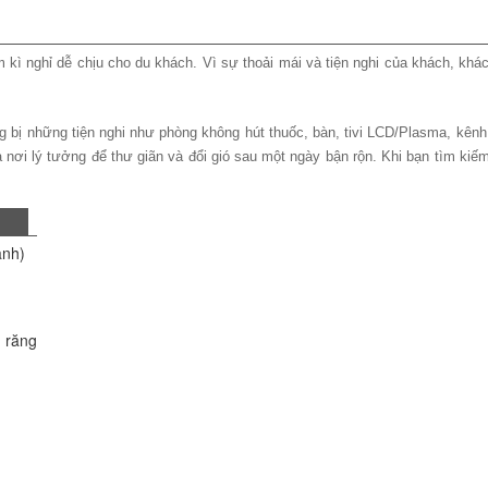
 kì nghỉ dễ chịu cho du khách. Vì sự thoải mái và tiện nghi của khách, khác
 bị những tiện nghi như phòng không hút thuốc, bàn, tivi LCD/Plasma, kênh
à nơi lý tưởng để thư giãn và đổi gió sau một ngày bận rộn. Khi bạn tìm kiế
ạnh)
 răng