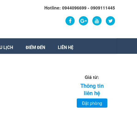
Hotline: 0944096699 - 0909111445
U LỊCH
ĐIỂM ĐẾN
LIÊN HỆ
Giá từ:
Thông tin
liên hệ
Đặt phòng