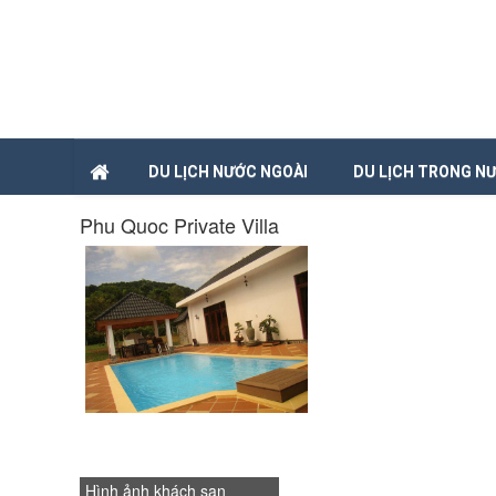
DU LỊCH NƯỚC NGOÀI
DU LỊCH TRONG N
Phu Quoc Private Villa
Hình ảnh khách sạn