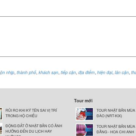
ộn nhịp
,
thành phố
,
khách sạn
,
tiếp cận
,
địa điểm
,
hiện đại
,
lân cận
,
th
Tour mới
RỦI RO KHI KÝ TÊN SAI VỊ TRÍ
TOUR NHẬT BẢN MÙA
TRONG HỘ CHIẾU
ĐÀO (NRT-KIX)
ĐỘNG ĐẤT Ở NHẬT BẢN CÓ ẢNH
TOUR NHẬT BẢN MÙA
HƯỞNG ĐẾN DU LỊCH HAY
ĐẰNG - HOA CHI ANH