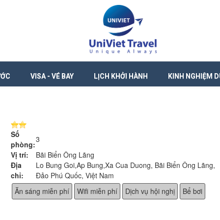
ƯỚC
VISA - VÉ BAY
LỊCH KHỞI HÀNH
KINH NGHIỆM D
Số
3
phòng:
Vị trí:
Bãi Biển Ông Lãng
Địa
Lo Bung Goi,Ap Bung,Xa Cua Duong, Bãi Biển Ông Lãng,
chỉ:
Đảo Phú Quốc, Việt Nam
Ăn sáng miễn phí
Wifi miễn phí
Dịch vụ hội nghị
Bể bơi