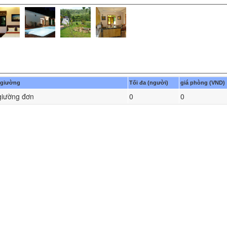
 giường
Tối đa (người)
giá phòng (VND)
giường đơn
0
0