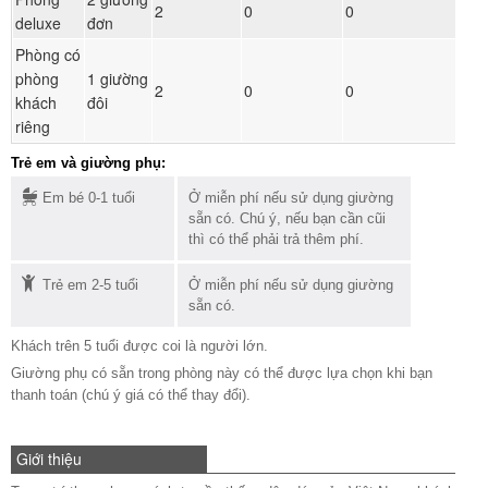
2
0
0
deluxe
đơn
ph
Phòng có
phòng
1 giường
Đ
2
0
0
khách
đôi
ph
riêng
Trẻ em và giường phụ:
Em bé 0-1 tuổi
Ở miễn phí nếu sử dụng giường
sẵn có. Chú ý, nếu bạn cần cũi
thì có thể phải trả thêm phí.
Trẻ em 2-5 tuổi
Ở miễn phí nếu sử dụng giường
sẵn có.
Khách trên 5 tuổi được coi là người lớn.
Giường phụ có sẵn trong phòng này có thể được lựa chọn khi bạn
thanh toán (chú ý giá có thể thay đổi).
Giới thiệu