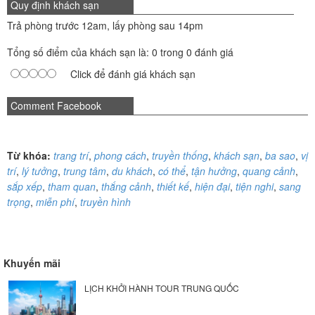
Quy định khách sạn
Trả phòng trước 12am, lấy phòng sau 14pm
Tổng số điểm của khách sạn là: 0 trong 0 đánh giá
Click để đánh giá khách sạn
Comment Facebook
Từ khóa:
trang trí
,
phong cách
,
truyền thống
,
khách sạn
,
ba sao
,
vị
trí
,
lý tưởng
,
trung tâm
,
du khách
,
có thể
,
tận hưởng
,
quang cảnh
,
sắp xếp
,
tham quan
,
thắng cảnh
,
thiết kế
,
hiện đại
,
tiện nghi
,
sang
trọng
,
miễn phí
,
truyền hình
Khuyến mãi
LỊCH KHỞI HÀNH TOUR TRUNG QUỐC