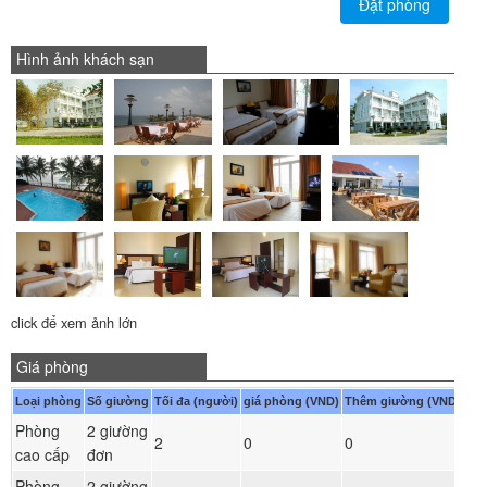
Đặt phòng
Hình ảnh khách sạn
click để xem ảnh lớn
Giá phòng
Loại phòng
Số giường
Tối đa (người)
giá phòng (VND)
Thêm giường (VND)
Phòng
2 giường
Đ
2
0
0
cao cấp
đơn
ph
Phòng
2 giường
Đ