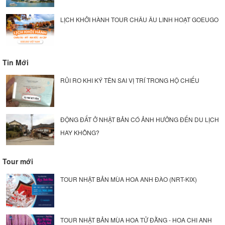
LỊCH KHỞI HÀNH TOUR CHÂU ÂU LINH HOẠT GOEUGO
Tin Mới
RỦI RO KHI KÝ TÊN SAI VỊ TRÍ TRONG HỘ CHIẾU
ĐỘNG ĐẤT Ở NHẬT BẢN CÓ ẢNH HƯỞNG ĐẾN DU LỊCH
HAY KHÔNG?
Tour mới
TOUR NHẬT BẢN MÙA HOA ANH ĐÀO (NRT-KIX)
TOUR NHẬT BẢN MÙA HOA TỬ ĐẰNG - HOA CHI ANH