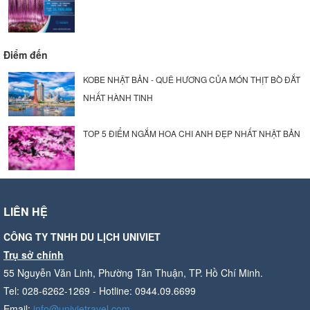
Điểm đến
KOBE NHẬT BẢN - QUÊ HƯƠNG CỦA MÓN THỊT BÒ ĐẮT
NHẤT HÀNH TINH
TOP 5 ĐIỂM NGẮM HOA CHI ANH ĐẸP NHẤT NHẬT BẢN
LIÊN HỆ
CÔNG TY TNHH DU LỊCH UNIVIET
Trụ sở chính
55 Nguyễn Văn Linh, Phường Tân Thuận, TP. Hồ Chí Minh.
Tel: 028-6262-1269 - Hotline: 0944.09.6699
Email:
info@univietravel.com