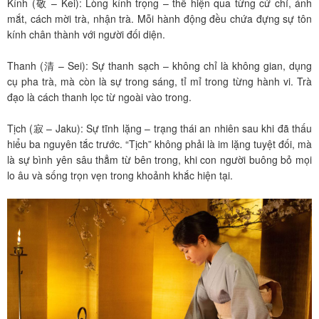
Kính (敬 – Kei): Lòng kính trọng – thể hiện qua từng cử chỉ, ánh
mắt, cách mời trà, nhận trà. Mỗi hành động đều chứa đựng sự tôn
kính chân thành với người đối diện.
Thanh (清 – Sei): Sự thanh sạch – không chỉ là không gian, dụng
cụ pha trà, mà còn là sự trong sáng, tỉ mỉ trong từng hành vi. Trà
đạo là cách thanh lọc từ ngoài vào trong.
Tịch (寂 – Jaku): Sự tĩnh lặng – trạng thái an nhiên sau khi đã thấu
hiểu ba nguyên tắc trước. “Tịch” không phải là im lặng tuyệt đối, mà
là sự bình yên sâu thẳm từ bên trong, khi con người buông bỏ mọi
lo âu và sống trọn vẹn trong khoảnh khắc hiện tại.