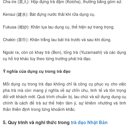
Cha-ire (茶入): Hộp đựng trà đậm (Koicha), thường bằng gốm sứ.
Kensui (建水): Bát đựng nước thải khi rửa dụng cụ.
Fukusa (袱紗): Khăn lụa lau dụng cụ, thể hiện sự trang trọng.
Chakin (茶巾): Khăn trắng lau bát trà trước và sau khi dùng.
Ngoài ra, còn có khay trà (Bon), tống trà (Yuzamashi) và các dụng
cụ hỗ trợ khác tùy theo từng trường phái trà đạo.
Ý nghĩa của dụng cụ trong trà đạo
Mỗi dụng cụ trong trà đạo không chỉ là công cụ phục vụ cho việc
pha trà mà còn mang ý nghĩa về sự chỉn chu, tinh tế và tôn trọng
đối với khách mời. Quá trình chuẩn bị, lau chùi và sử dụng dụng cụ
chính là cách để trà sư thể hiện tâm ý, sự khiêm nhường và tinh
thần thiền định trong từng khoảnh khắc.
5. Quy trình và nghi thức trong
trà đạo Nhật Bản