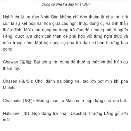
Dụng cụ pha trà đạo Nhật Bản
Nghệ thuật trà đạo Nhật Bản không chỉ đơn thuần là pha trà, mà
còn là sự kết hợp hài hòa giữa các nghi thức, dụng cụ và tinh thần
thiền định. Mỗi món dụng cụ trong trà đạo đều mang một ý nghĩa
riêng, được lựa chọn cẩn thận để phù hợp với từng nghi thức và
mùa trong năm. Một bộ dụng cụ pha trà đạo cơ bản thường bao
gồm:
Chawan (茶碗): Bát uống trà, dùng để thưởng thức và thể hiện gu
thẩm mỹ.
Chasen (茶筅): Chổi đánh trà bằng tre, tạo lớp bọt mịn khi pha
Matcha.
Chashaku (茶杓): Muỗng múc trà Matcha từ hộp đựng cho vào bát.
Natsume (棗): Hộp đựng trà nhạt (Usucha), thường bằng gỗ sơn
mài.