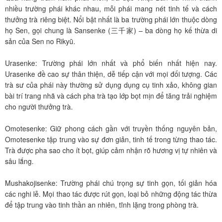
nhiều trường phái khác nhau, mỗi phái mang nét tinh tế và cách
thưởng trà riêng biệt. Nổi bật nhất là ba trường phái lớn thuộc dòng
họ Sen, gọi chung là Sansenke (三千家) – ba dòng họ kế thừa di
sản của Sen no Rikyū.
Urasenke: Trường phái lớn nhất và phổ biến nhất hiện nay.
Urasenke đề cao sự thân thiện, dễ tiếp cận với mọi đối tượng. Các
trà sư của phái này thường sử dụng dụng cụ tinh xảo, không gian
bài trí trang nhã và cách pha trà tạo lớp bọt mịn để tăng trải nghiệm
cho người thưởng trà.
Omotesenke: Giữ phong cách gần với truyền thống nguyên bản,
Omotesenke tập trung vào sự đơn giản, tinh tế trong từng thao tác.
Trà được pha sao cho ít bọt, giúp cảm nhận rõ hương vị tự nhiên và
sâu lắng.
Mushakojisenke: Trường phái chú trọng sự tinh gọn, tối giản hóa
các nghi lễ. Mọi thao tác được rút gọn, loại bỏ những động tác thừa
để tập trung vào tinh thần an nhiên, tĩnh lặng trong phòng trà.