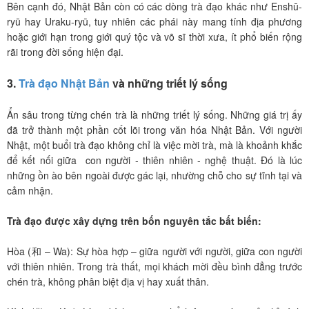
Bên cạnh đó, Nhật Bản còn có các dòng trà đạo khác như Enshū-
ryū hay Uraku-ryū, tuy nhiên các phái này mang tính địa phương
hoặc giới hạn trong giới quý tộc và võ sĩ thời xưa, ít phổ biến rộng
rãi trong đời sống hiện đại.
3.
Trà đạo Nhật Bản
và những triết lý sống
Ẩn sâu trong từng chén trà là những triết lý sống. Những giá trị ấy
đã trở thành một phần cốt lõi trong văn hóa Nhật Bản. Với người
Nhật, một buổi trà đạo không chỉ là việc mời trà, mà là khoảnh khắc
để kết nối giữa con người - thiên nhiên - nghệ thuật. Đó là lúc
những ồn ào bên ngoài được gác lại, nhường chỗ cho sự tĩnh tại và
cảm nhận.
Trà đạo được xây dựng trên bốn nguyên tắc bất biến:
Hòa (和 – Wa): Sự hòa hợp – giữa người với người, giữa con người
với thiên nhiên. Trong trà thất, mọi khách mời đều bình đẳng trước
chén trà, không phân biệt địa vị hay xuất thân.