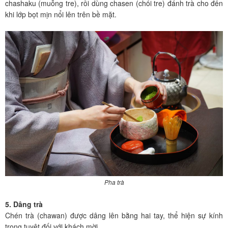
chashaku (muỗng tre), rồi dùng chasen (chổi tre) đánh trà cho đến
khi lớp bọt mịn nổi lên trên bề mặt.
Pha trà
5. Dâng trà
Chén trà (chawan) được dâng lên bằng hai tay, thể hiện sự kính
trọng tuyệt đối với khách mời.