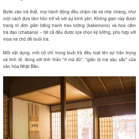
Bước vào trà thất, mọi hành động đều chậm rãi và nhẹ nhàng, như
một cách đưa tâm hồn trở về với sự bình yên. Không gian này được
trang trí đơn giản bằng tranh treo tường (kakemono) và hoa cắm
trà đạo (chabana) – tất cả đều được lựa chọn kỹ lưỡng, phù hợp với
mùa và chủ đề buổi trà.
Mỗi vật dụng, mỗi cử chỉ trong buổi trà đều toát lên sự trân trọng
và tinh tế, đúng với tinh thần "ít mà đủ", "giản dị mà sâu sắc" của
văn hóa Nhật Bản.