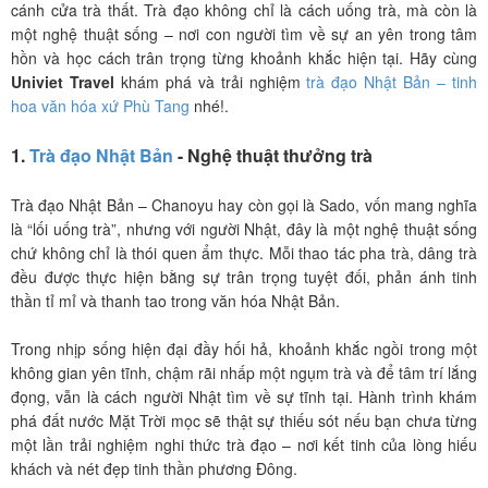
cánh cửa trà thất. Trà đạo không chỉ là cách uống trà, mà còn là
một nghệ thuật sống – nơi con người tìm về sự an yên trong tâm
hồn và học cách trân trọng từng khoảnh khắc hiện tại. Hãy cùng
Univiet Travel
khám phá và trải nghiệm
trà đạo Nhật Bản – tinh
hoa văn hóa xứ Phù Tang
nhé!.
1.
Trà đạo Nhật Bản
- Nghệ thuật thưởng trà
Trà đạo Nhật Bản – Chanoyu hay còn gọi là Sado, vốn mang nghĩa
là “lối uống trà”, nhưng với người Nhật, đây là một nghệ thuật sống
chứ không chỉ là thói quen ẩm thực. Mỗi thao tác pha trà, dâng trà
đều được thực hiện bằng sự trân trọng tuyệt đối, phản ánh tinh
thần tỉ mỉ và thanh tao trong văn hóa Nhật Bản.
Trong nhịp sống hiện đại đầy hối hả, khoảnh khắc ngồi trong một
không gian yên tĩnh, chậm rãi nhấp một ngụm trà và để tâm trí lắng
đọng, vẫn là cách người Nhật tìm về sự tĩnh tại. Hành trình khám
phá đất nước Mặt Trời mọc sẽ thật sự thiếu sót nếu bạn chưa từng
một lần trải nghiệm nghi thức trà đạo – nơi kết tinh của lòng hiếu
khách và nét đẹp tinh thần phương Đông.