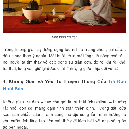
Tinh thần trà đạo
Trong không gian ấy, từng động tác rót trà, nâng chén, cúi đầu…
đều mang theo ý nghĩa. Mỗi buổi trà là một "nghi lễ sống chậm" –
nơi người ta tìm thấy vẻ đẹp trong sự giản đơn, để rồi khi rời khỏi
trà thất, lòng vẫn giữ lại được chút tĩnh lặng giữa nhịp đời vội vã.
4. Không Gian và Yếu Tố Truyền Thống Của
Trà Đạo
Nhật Bản
Không gian trà đạo – hay còn gọi là trà thất (chashitsu) – thường
rất nhỏ, đơn sơ, mang đậm tinh thần thiền định. Tường đất, cửa
kéo, sàn chiếu tatami, ánh sáng mờ dịu cùng tầm nhìn hướng ra
khu vườn tĩnh lặng tạo nên một thế giới tách biệt với nhịp sống ồn
ào bên ngoài.