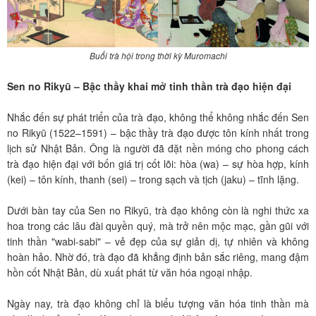
Buổi trà hội trong thời kỳ Muromachi
Sen no Rikyū – Bậc thầy khai mở tinh thần trà đạo hiện đại
Nhắc đến sự phát triển của trà đạo, không thể không nhắc đến Sen
no Rikyū (1522–1591) – bậc thầy trà đạo được tôn kính nhất trong
lịch sử Nhật Bản. Ông là người đã đặt nền móng cho phong cách
trà đạo hiện đại với bốn giá trị cốt lõi: hòa (wa) – sự hòa hợp, kính
(kei) – tôn kính, thanh (sei) – trong sạch và tịch (jaku) – tĩnh lặng.
Dưới bàn tay của Sen no Rikyū, trà đạo không còn là nghi thức xa
hoa trong các lâu đài quyền quý, mà trở nên mộc mạc, gần gũi với
tinh thần "wabi-sabi" – vẻ đẹp của sự giản dị, tự nhiên và không
hoàn hảo. Nhờ đó, trà đạo đã khẳng định bản sắc riêng, mang đậm
hồn cốt Nhật Bản, dù xuất phát từ văn hóa ngoại nhập.
Ngày nay, trà đạo không chỉ là biểu tượng văn hóa tinh thần mà