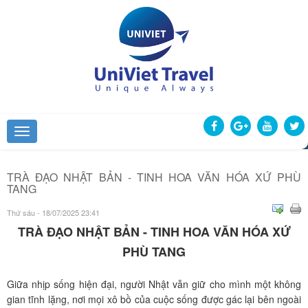
TRÀ ĐẠO NHẬT BẢN - TINH HOA VĂN HÓA XỨ PHÙ
TANG
Thứ sáu - 18/07/2025 23:41
TRÀ ĐẠO NHẬT BẢN - TINH HOA VĂN HÓA XỨ
PHÙ TANG
Giữa nhịp sống hiện đại, người Nhật vẫn giữ cho mình một không
gian tĩnh lặng, nơi mọi xô bồ của cuộc sống được gác lại bên ngoài