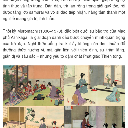
tỉnh thức và tập trung. Dần dần, trà lan rộng trong giới quý tộc, rồi
được tầng lớp samurai và võ sĩ đạo tiếp nhận, nâng tầm thành một
nghi lễ mang giá trị tinh thần.
Thời kỳ Muromachi (1336–1573), đặc biệt dưới sự bảo trợ của Mạc
phủ Ashikaga, là giai đoạn đánh dấu bước chuyển mình quan trọng
của trà đạo. Nghi thức uống trà khi ấy không còn đơn thuần để
thưởng thức hương vị, mà gắn liền với thiền định, sự trầm lặng,
giản dị và sâu sắc – những yếu tố đậm chất Phật giáo Thiền tông.