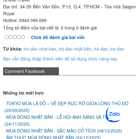
Địa chỉ: 34-35 Bến Vân Đồn, P.13, Q.4, TP.HCM - Tòa nhà Saigon
Royal
Hotline: 0944 096 699
Tổng số điểm của bài viết là: 0 trong 0 đánh giá
Click để đánh giá bài viết
Từ khóa:
tra dao nhat ban
,
trà đạo nhật bản
,
trà đạo
,
tra dao
Bạn cần đăng nhập thành viên để sử dụng chức năng này
Comment Facebook
Những tin mới hơn
TOKYO MÙA LÁ ĐỎ – VẺ ĐẸP RỰC RỠ GIỮA LÒNG THỦ ĐÔ
(25/09/2025)
MÙA ĐÔNG NHẬT BẢN - LỄ HỘI ÁNH SÁNG VÀ TUYẾT
(24/11/2025)
MÙA ĐÔNG NHẬT BẢN - SẮC MÀU CỔ TÍCH
(09/12/2025)
ẨM THỰC MÙA ĐÔNG NHẬT BẢN
(24/12/2025)