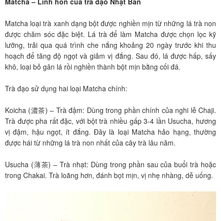
Matcha – Linh hồn của trà đạo Nhật Bản
Matcha loại trà xanh dạng bột được nghiền mịn từ những lá trà non
được chăm sóc đặc biệt. Lá trà để làm Matcha được chọn lọc kỹ
lưỡng, trải qua quá trình che nắng khoảng 20 ngày trước khi thu
hoạch để tăng độ ngọt và giảm vị đắng. Sau đó, lá được hấp, sấy
khô, loại bỏ gân lá rồi nghiền thành bột mịn bằng cối đá.
Trà đạo sử dụng hai loại Matcha chính:
Koicha (濃茶) – Trà đậm: Dùng trong phần chính của nghi lễ Chaji.
Trà được pha rất đặc, với bột trà nhiều gấp 3-4 lần Usucha, hương
vị đậm, hậu ngọt, ít đắng. Đây là loại Matcha hảo hạng, thường
được hái từ những lá trà non nhất của cây trà lâu năm.
Usucha (薄茶) – Trà nhạt: Dùng trong phần sau của buổi trà hoặc
trong Chakai. Trà loãng hơn, đánh bọt mịn, vị nhẹ nhàng, dễ uống.